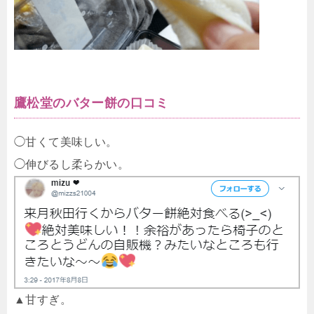
鷹松堂のバター餅の口コミ
◯甘くて美味しい。
◯伸びるし柔らかい。
▲甘すぎ。