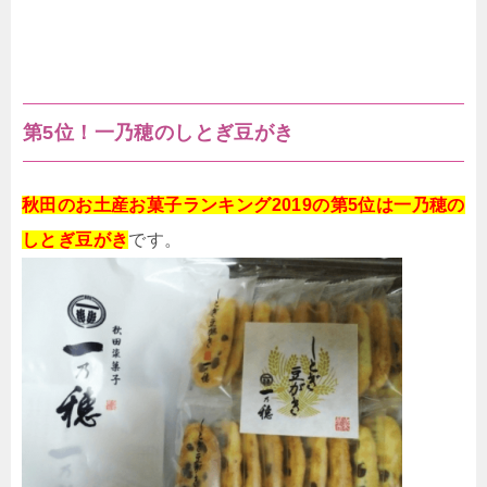
第5位！一乃穂のしとぎ豆がき
秋田のお土産お菓子ランキング2019の第5位は一乃穂の
しとぎ豆がき
です。