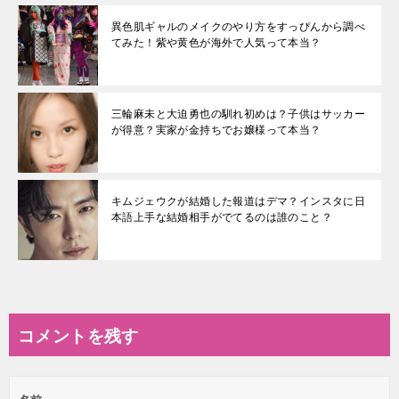
異色肌ギャルのメイクのやり方をすっぴんから調べ
てみた！紫や黄色が海外で人気って本当？
三輪麻未と大迫勇也の馴れ初めは？子供はサッカー
が得意？実家が金持ちでお嬢様って本当？
キムジェウクが結婚した報道はデマ？インスタに日
本語上手な結婚相手がでてるのは誰のこと？
コメントを残す