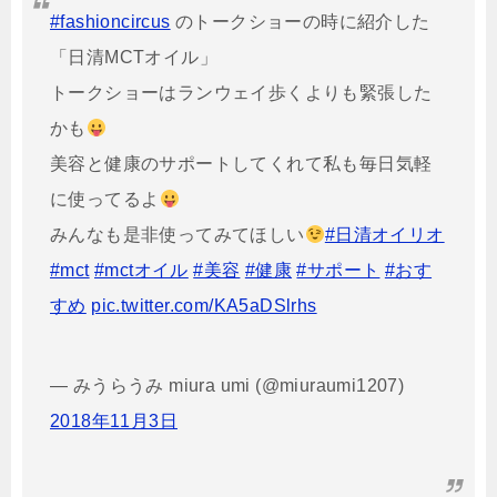
#fashioncircus
のトークショーの時に紹介した
「日清MCTオイル」
トークショーはランウェイ歩くよりも緊張した
かも
美容と健康のサポートしてくれて私も毎日気軽
に使ってるよ
みんなも是非使ってみてほしい
#日清オイリオ
#mct
#mctオイル
#美容
#健康
#サポート
#おす
すめ
pic.twitter.com/KA5aDSlrhs
— みうらうみ miura umi (@miuraumi1207)
2018年11月3日