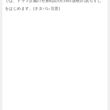
では、ドラマ正義のセ第6話(5月16日放映)のあらすじ
をはじめます。(ネタバレ注意)