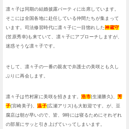
凛々子は同期の結婚披露パーティに出席しています。
そこには全国各地に赴任している仲間たちが集まって
います。司法修習時代に凛々子に一目惚れした
神蔵守
(笠原秀幸)も来ていて、凛々子にアプローチしますが、
迷惑そうな凛々子です。
そして、凛々子の一番の親友で弁護士の美咲とも久し
ぶりに再会します。
凛々子は竹村家に美咲を招きます。
浩市
(生瀬勝久)、
芳
子
(宮崎美子)、
温子
(広瀬アリス)も大歓迎です。が、豆
腐店は朝が早いので、皆、9時には寝るためにそれぞれ
の部屋にサッと引き上げていってしまいます。