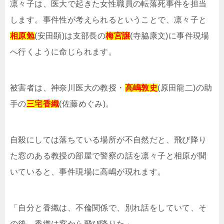
凛々子は、医大で起きた女性職員の転落死事件を担当
します。事件性が考えられるということで、凛々子と
相原勉
(安田顕)は支部長の
梅宮譲
(寺脇康文)に事件現場
へ行くように命じられます。
被害者は、神奈川医大の教授・
高嶋敦史
(原田龍二)の助
手の
三宅香織
(佐藤めぐみ)。
自殺にしては落ちている場所が不自然だと、飛び降り
た窓のある教授の部屋で警察の話を凛々子と相原が聞
いていると、事件現場に高嶋が現れます。
「自分と香織は、不倫関係で、別れ話をしていて、そ
の後、香織は窓から飛び降りた」