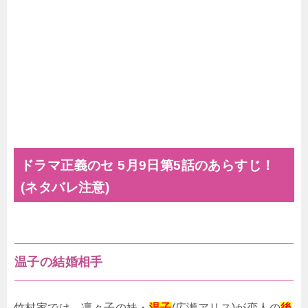
ドラマ正義のセ 5月9日第5話のあらすじ！
(ネタバレ注意)
温子の結婚相手
竹村家では、凛々子の妹・
温子
(広瀬アリス)が恋人の
後