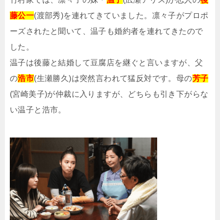
藤公一
(渡部秀)を連れてきていました。凛々子がプロポ
ーズされたと聞いて、温子も婚約者を連れてきたので
した。
温子は後藤と結婚して豆腐店を継ぐと言いますが、父
の
浩市
(生瀬勝久)は突然言われて猛反対です。母の
芳子
(宮崎美子)が仲裁に入りますが、どちらも引き下がらな
い温子と浩市。