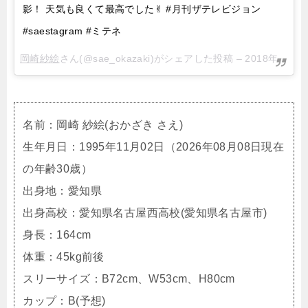
影！ 天気も良くて最高でした✌︎ #月刊ザテレビジョン
#saestagram #ミテネ
岡崎紗絵
さん(@sae_okazaki)がシェアした投稿 –
2018年 4月月24日午前7時08分PDT
名前：岡崎 紗絵(おかざき さえ)
生年月日：1995年11月02日（2026年08月08日現在
の年齢30歳）
出身地：愛知県
出身高校：愛知県名古屋西高校(愛知県名古屋市)
身長：164cm
体重：45kg前後
スリーサイズ：B72cm、W53cm、H80cm
カップ：B(予想)