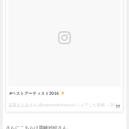
#ベストアーティスト2016
石原さとみ︎︎
さん(@satomishihara)がシェアした投稿 –
2016年11月月29日午前5時31分PST
さらにこちらは岡崎紗絵さん。