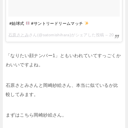
#始球式
#サントリードリームマッチ
石原さとみ︎︎
さん(@satomishihara)がシェアした投稿 –
2017年 8月月7日午前8時25分PDT
「なりたい顔ナンバー1」ともいわれていてすっごくか
わいいですよね。
石原さとみさんと岡崎紗絵さん、本当に似ているか比
較してみます。
まずはこちら岡崎紗絵さん。