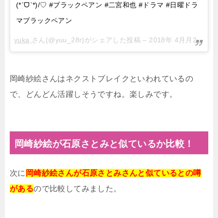
(*ˊᗜˋ*)/♡ #ブラックペアン #二宮和也 #ドラマ #日曜ドラ
マブラックペアン
yuka,
さん(@yuu_28r)がシェアした投稿 –
2018年 4月月27日午前8時19分PDT
岡崎紗絵さんはネクストブレイクといわれているの
で、どんどん活躍しそうですね。楽しみです。
岡崎紗絵が石原さとみと似ているか比較！
次に
岡崎紗絵さんが石原さとみさんと似ているとの噂
がある
ので比較してみました。