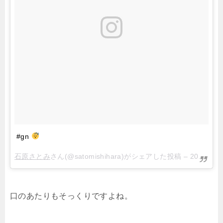
#gn
石原さとみ︎︎
さん(@satomishihara)がシェアした投稿 –
2017年 1月月10日午前6時31分PST
口のあたりもそっくりですよね。