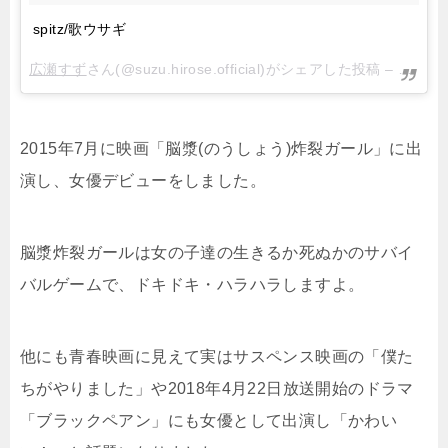
spitz/歌ウサギ
広瀬すず
さん(@suzu.hirose.official)がシェアした投稿 –
2017
2015年7月に映画「脳漿(のうしょう)炸裂ガール」に出
演し、女優デビューをしました。
脳漿炸裂ガールは女の子達の生きるか死ぬかのサバイ
バルゲームで、ドキドキ・ハラハラしますよ。
他にも青春映画に見えて実はサスペンス映画の「僕た
ちがやりました」や2018年4月22日放送開始のドラマ
「ブラックペアン」にも女優として出演し「かわい