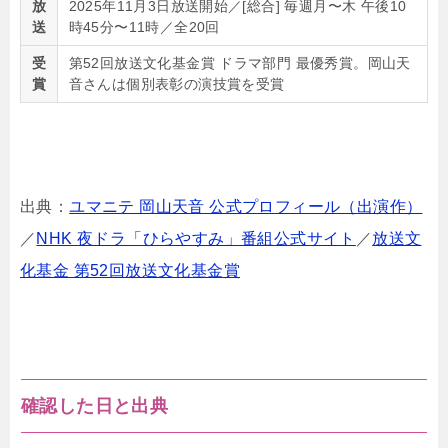
放
2025年11月3日放送開始／[総合] 毎週月〜木 午後10
送
時45分〜11時／全20回
受
第52回放送文化基金賞 ドラマ部門 最優秀賞。岡山天
賞
音さんは個別表彰の演技賞を受賞
出典：
ユマニテ 岡山天音 公式プロフィール（出演作）
／
NHK 夜ドラ「ひらやすみ」番組公式サイト
／
放送文
化基金 第52回放送文化基金賞
確認した日と出典