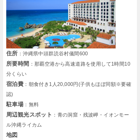
住所
：沖縄県中頭群読谷村儀間600
所要時間
：那覇空港から高速道路を使用して1時間10
分くらい
宿泊費
：朝食付き1人20,000円(子供もほぼ同額※要確
認)
駐車場
：無料
周辺観光スポット
：青の洞窟・残波岬・イオンモー
ル沖縄ライカム
地図