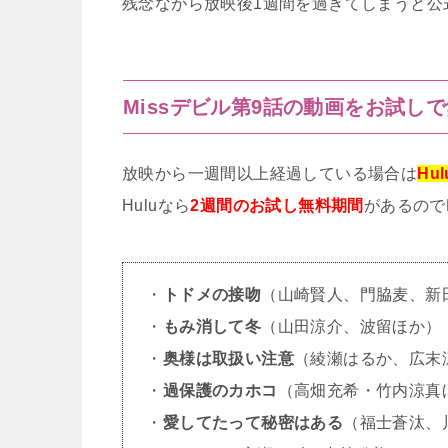
残念ながら放映後1週間を過ぎてしまうと公
Missデビル第9話の動画をお試し
放映から一週間以上経過している場合は
Hul
Huluなら
2週間のお試し無料期間
があるので
・
トドメの接吻
（山崎賢人、門脇麦、新
・
もみ消して冬
（山田涼介、波留ほか）
・
奥様は取扱い注意
（綾瀬はるか、広末
・
過保護のカホコ
（高畑充希・竹内涼真
・
愛してたって秘密はある
（福士蒼汰、