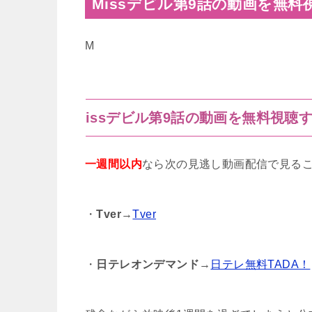
Missデビル第9話の動画を無
M
issデビル第9話の動画を無料視聴
一週間以内
なら次の見逃し動画配信で見る
・
Tver
→
Tver
・
日テレオンデマンド
→
日テレ無料TADA！