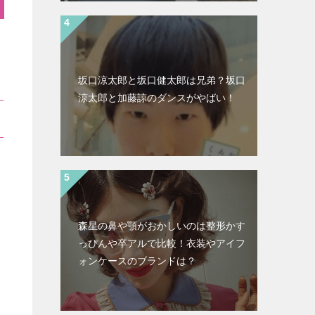
坂口涼太郎と坂口健太郎は兄弟？坂口
涼太郎と加藤諒のダンスがやばい！
森星の鼻や顎がおかしいのは整形かす
っぴんや卒アルで比較！衣装やアイフ
ォンケースのブランドは？