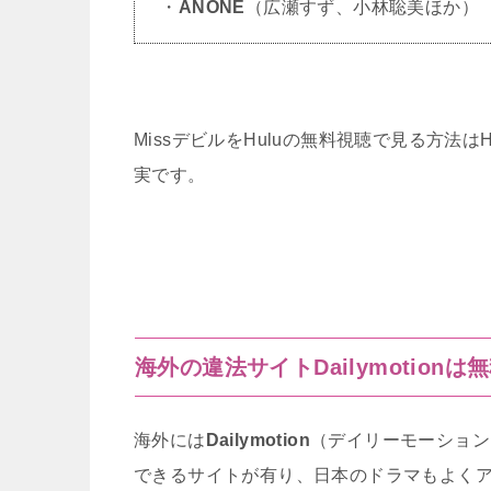
・
ANONE
（広瀬すず、小林聡美ほか）
MissデビルをHuluの無料視聴で見る方法
実です。
海外の違法サイトDailymotion
海外には
Dailymotion
（デイリーモーション
できるサイトが有り、日本のドラマもよく