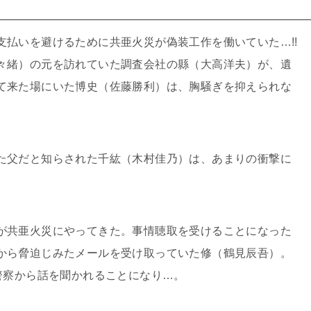
支払いを避けるために共亜火災が偽装工作を働いていた…!!
々緒）の元を訪れていた調査会社の縣（大高洋夫）が、遺
て来た場にいた博史（佐藤勝利）は、胸騒ぎを抑えられな
た父だと知らされた千紘（木村佳乃）は、あまりの衝撃に
が共亜火災にやってきた。事情聴取を受けることになった
から脅迫じみたメールを受け取っていた修（鶴見辰吾）。
警察から話を聞かれることになり…。