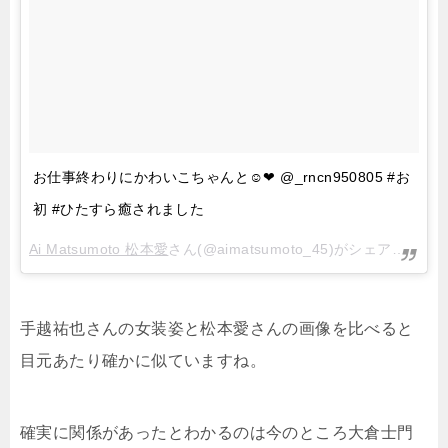
お仕事終わりにかわいこちゃんと☺︎❤︎ @_rncn950805 #お
初 #ひたすら癒されました
Ai Matsumoto 松本愛
さん(@aimatsumoto_45)がシェアした投稿 –
手越祐也さんの女装姿と松本愛さんの画像を比べると
目元あたり確かに似ていますね。
確実に関係があったとわかるのは今のところ大倉士門