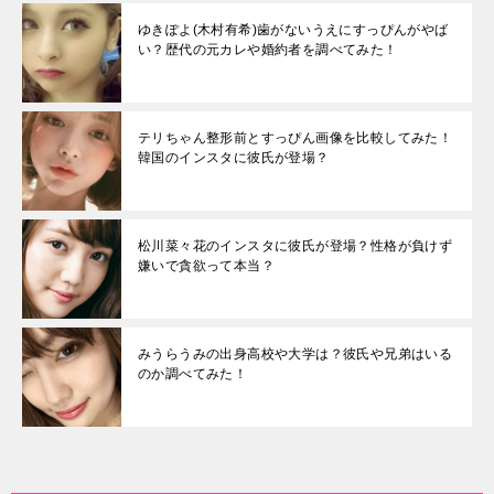
ゆきぽよ(木村有希)歯がないうえにすっぴんがやば
い？歴代の元カレや婚約者を調べてみた！
テリちゃん整形前とすっぴん画像を比較してみた！
韓国のインスタに彼氏が登場？
松川菜々花のインスタに彼氏が登場？性格が負けず
嫌いで貪欲って本当？
みうらうみの出身高校や大学は？彼氏や兄弟はいる
のか調べてみた！