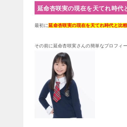
延命杏咲実の現在を天てれ時代
最初に
延命杏咲実の現在を天てれ時代と比
その前に延命杏咲実さんの簡単なプロフィ