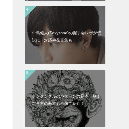
中島健人(Sexyzone)の握手会レポが伝
説に！対応や発言集も
ゼンタングルのパターンの見本一覧！
書き方の基本も画像で紹介！