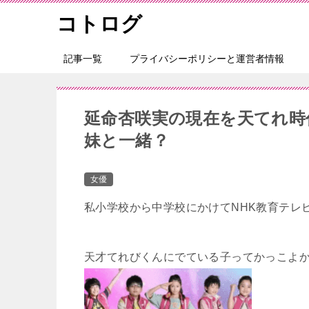
コトログ
記事一覧
プライバシーポリシーと運営者情報
延命杏咲実の現在を天てれ時
妹と一緒？
女優
私小学校から中学校にかけてNHK教育テレ
天才てれびくんにでている子ってかっこよ