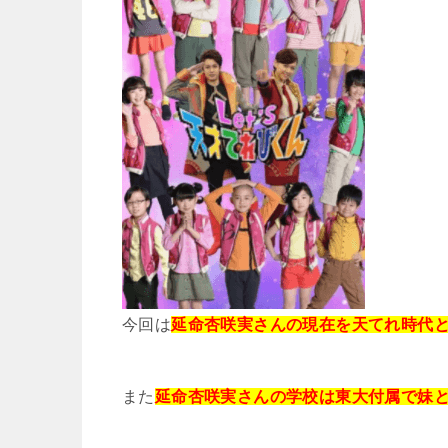
今回は
延命杏咲実さんの現在を天てれ時代
また
延命杏咲実さんの学校は東大付属で妹