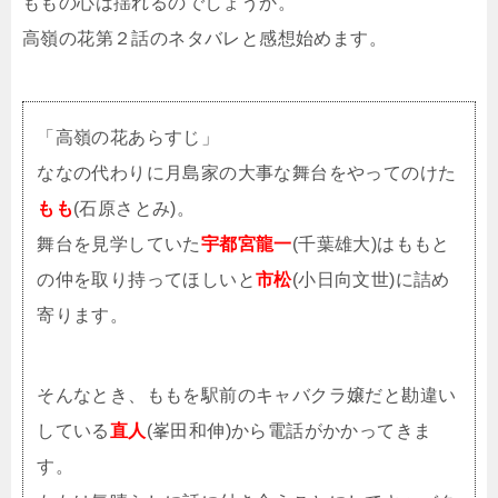
ももの心は揺れるのでしょうか。
高嶺の花第２話のネタバレと感想始めます。
「高嶺の花あらすじ」
ななの代わりに月島家の大事な舞台をやってのけた
もも
(石原さとみ)。
舞台を見学していた
宇都宮龍一
(千葉雄大)はももと
の仲を取り持ってほしいと
市松
(小日向文世)に詰め
寄ります。
そんなとき、ももを駅前のキャバクラ嬢だと勘違い
している
直人
(峯田和伸)から電話がかかってきま
す。